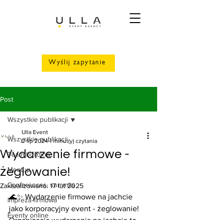
Wyślij zapytanie
Post
Wszystkie publikacji
Ulla Event
Wszystkie publikacji
2 lip 2024
1 minut(y) czytania
Wydarzenie firmowe -
Team building
żeglowanie!
Meetup
Conferences, summits
Zaktualizowano:
17 lut 2025
🌊✨ Wydarzenie firmowe na jachcie 
Impreza firmowa
jako korporacyjny event - żeglowanie! 
Eventy online