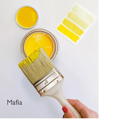
Mafia
Ekscytująca gra „”Mafia„” tworząca atmosferę
ekscytacji i intryg.