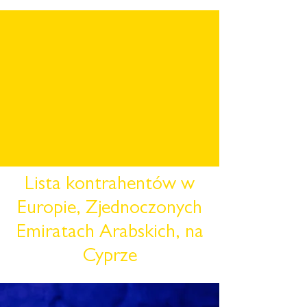
Lista kontrahentów w
Europie, Zjednoczonych
Emiratach Arabskich, na
Cyprze