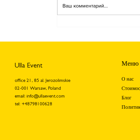
Ваш комментарий...
Организация митапа от Ulla
Event Agency!
Меню
Ulla Event
О нас
office 21, 85 al. Jerozolimskie
02-001 Warsaw, Poland
Стоимос
email:
info@ullaevent.com
Блог
tel: +48798100628
Политик