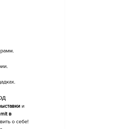
грамм.
ии.
адках.
од
выставки
 и 
it в 
вить о себе! 