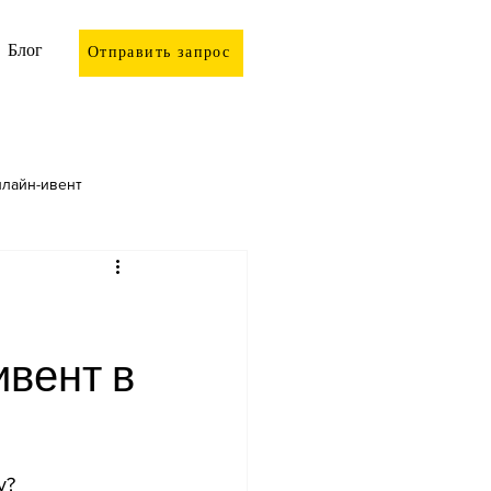
Блог
Отправить запрос
лайн-ивент
ивент в
у? 