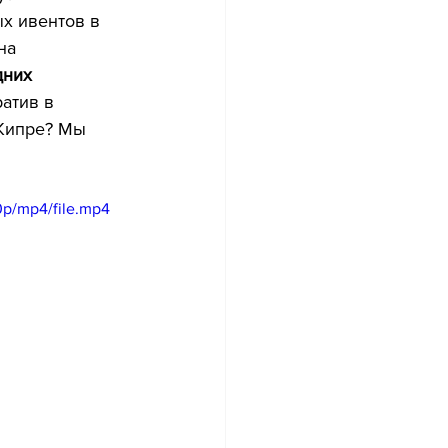
х ивентов в 
на 
дних 
атив в 
Кипре? Мы 
p/mp4/file.mp4