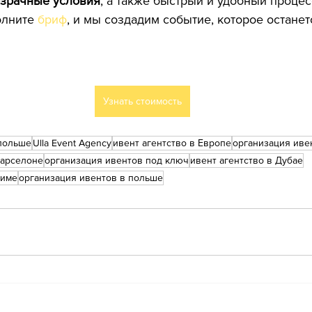
зрачные условия
, а также быстрый и удобный процес
лните 
бриф
, и мы создадим событие, которое останет
Узнать стоимость
польше
Ulla Event Agency
ивент агентство в Европе
организация иве
барселоне
организация ивентов под ключ
ивент агентство в Дубае
риме
организация ивентов в польше