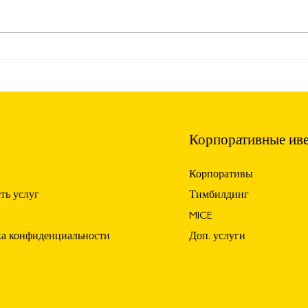
Организация ивентов во
Топ-
Even
время международных
выставок 2025-2026! 🎉🌍
Корпоративные ив
Корпоративы
ть услуг
Тимбилдинг
MICE
а конфиденциальности
Доп. услуги