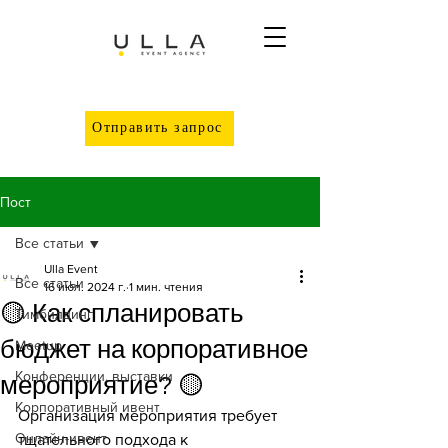
Отправить запрос
Пост
Все статьи
Ulla Event
Все статьи
16 июл. 2024 г.
1 мин. чтения
🟡 Как спланировать
Тимбилдинг
бюджет на корпоративное
Meetup
Конференции, выставки
мероприятие? 🟡
Корпоративный ивент
Организация мероприятия требует 
Онлайн-ивент
тщательного подхода к 