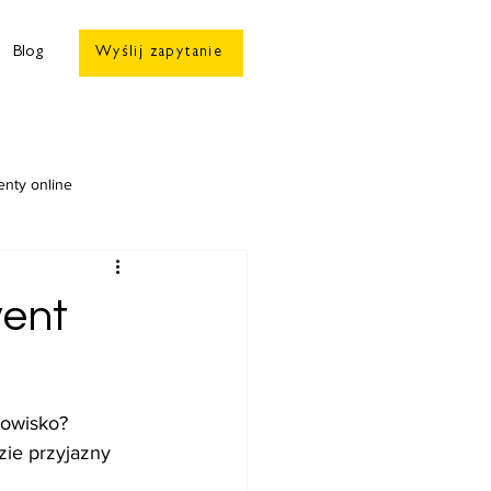
Blog
Wyślij zapytanie
enty online
vent
owisko? 
zie przyjazny 