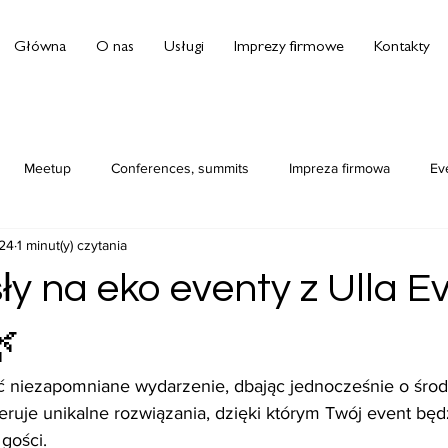
Główna
O nas
Usługi
Imprezy firmowe
Kontakty
Meetup
Conferences, summits
Impreza firmowa
Ev
024
1 minut(y) czytania
y na eko eventy z Ulla E

 niezapomniane wydarzenie, dbając jednocześnie o środ
feruje unikalne rozwiązania, dzięki którym Twój event będ
gości. 
eko eventy