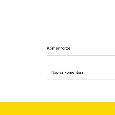
Komentarze
Napisz komentarz...
🟡 Impreza firmowa w stylu
hippie od Ulla Event Agency
🟡