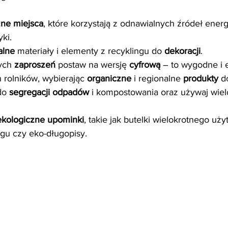
zne miejsca
, które korzystają z odnawialnych źródeł energii
ki.
alne
 materiały i elementy z recyklingu do 
dekoracji
.
ych 
zaproszeń
 postaw na wersję 
cyfrową
 – to wygodne i 
 rolników, wybierając 
organiczne
 i regionalne 
produkty
 d
do 
segregacji odpadów
 i kompostowania oraz używaj wie
ekologiczne upominki
, takie jak butelki wielokrotnego użyt
ngu czy eko-długopisy.