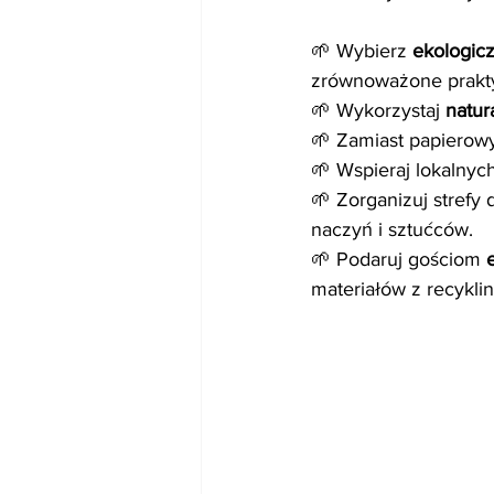
🌱 Wybierz 
ekologic
zrównoważone prakty
🌱 Wykorzystaj 
natur
🌱 Zamiast papierow
🌱 Wspieraj lokalnych
🌱 Zorganizuj strefy 
naczyń i sztućców.
🌱 Podaruj gościom 
materiałów z recykli