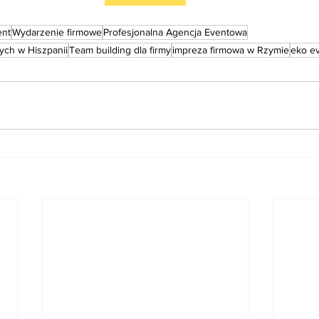
ent
Wydarzenie firmowe
Profesjonalna Agencja Eventowa
ych w Hiszpanii
Team building dla firmy
impreza firmowa w Rzymie
eko e