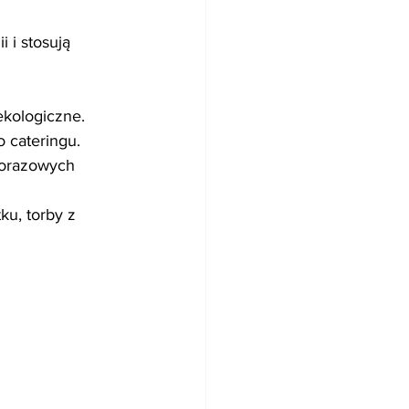
 i stosują 
ekologiczne.
o cateringu.
lorazowych 
ku, torby z 