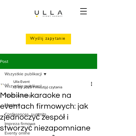
Wyślij zapytanie
Post
Wszystkie publikacji
Ulla Event
Wszystkie publikacji
13 sty 2025
1 minut(y) czytania
Mobilne karaoke na
Team building
eventach firmowych: jak
Meetup
Conferences, summits
zjednoczyć zespół i
Impreza firmowa
stworzyć niezapomniane
Eventy online